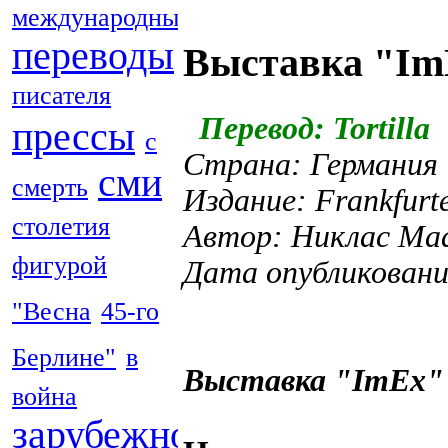
международные
переводы
Выставка "Im
писателя
Перевод: Tortilla
прессы
с
Страна: Германия
сми
смерть
Издание: Frankfurte
столетия
Автор: Никлас Ма
фигурой
Дата опубликовани
"Весна
45-го
Берлине"
в
Выставка "ImEx" 
война
зарубежной