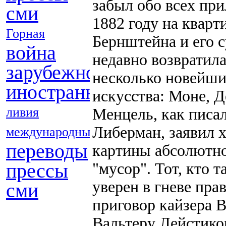
забыл обо всех пр
сми
1882 году на кварт
Горная
Бернштейна и его 
война
недавно возвратила
зарубежной
несколько новейши
иностранных
искусства: Моне, Д
ливия
Менцель, как писал
Либерман, заявил х
международные
переводы
картины абсолютно
прессы
"мусор". Тот, кто т
уверен в гневе пра
сми
приговор кайзера 
Вальтеру Лейстиков