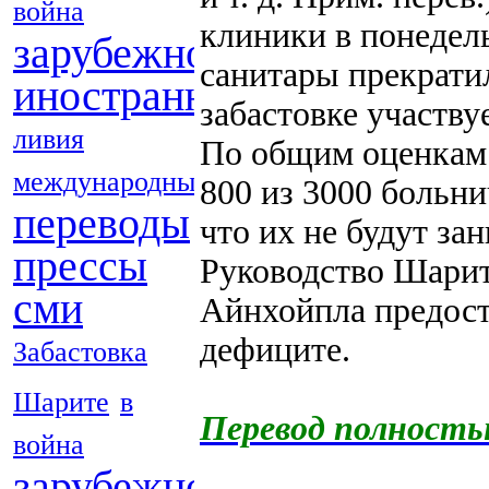
война
клиники в понедел
зарубежной
санитары прекратил
иностранных
забастовке участву
ливия
По общим оценкам
международные
800 из 3000 больни
переводы
что их не будут за
прессы
Руководство Шарит
сми
Айнхойпла предост
дефиците.
Забастовка
Шарите
в
Перевод полност
война
зарубежной