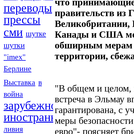
что принимающие 
переводы
правительств из 
прессы
Великобритании, 
сми
шутке
Канады и США мог
обширным мерам 
шутки
территории, сбежа
"imex"
Берлине
Выставка
в
"В общем и целом,
война
встреча в Эльмау 
зарубежной
гарантирована, с у
иностранных
меры безопасности
ливия
евро"- поясняет бр