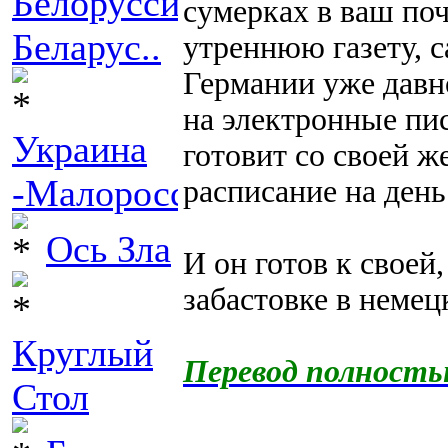
Белоруссия-
сумерках в ваш по
Беларус..
утреннюю газету, 
Германии уже давно
на электронные пис
Украина
готовит со своей ж
-Малоросси..
расписание на день
Ось Зла
И он готов к свое
забастовке в немец
Круглый
Перевод полност
Стол