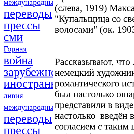
международные
(слева, 1919) Макс
переводы
"Купальщица со с
прессы
волосами" (ок. 190
сми
Горная
война
Рассказывают, что
зарубежной
немецкий художник
иностранных
романтического ист
был настолько оша
ливия
представили в виде
международные
настолько введён 
переводы
согласием с таким 
прессы