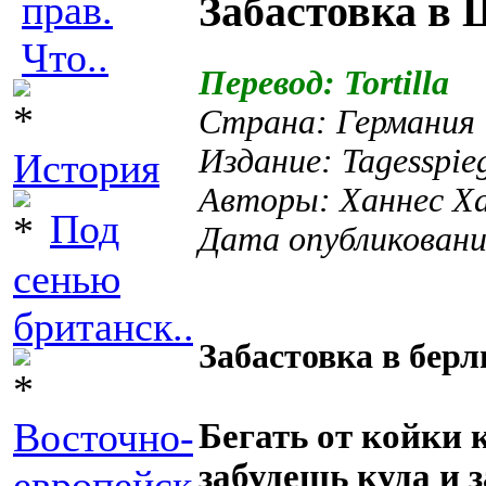
прав.
Забастовка в
Что..
Перевод: Tortilla
Страна: Германия
Издание: Tagesspie
История
Авторы: Ханнес Х
Под
Дата опубликовани
сенью
британск..
Забастовка в бер
Восточно-
Бегать от койки к
забудешь куда и з
европейск..