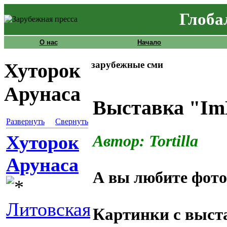
Глоба
О нас
Начало
зарубежные сми
Хуторок
Арунаса
Выставка "Im
Развернуть
Свернуть
Хуторок
Автор: Tortilla
Арунаса
А вы любите фото
Литовская
Картинки с выст