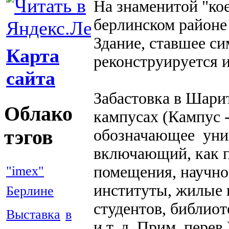
На знаменитой "ко
берлинском районе
Здание, ставшее с
Карта
реконструируется и
сайта
Забастовка в Шарит
Облако
кампусах (Кампус -
тэгов
обозначающее унив
включающий, как п
помещения, научно
"imex"
институты, жилые
Берлине
студентов, библиот
Выставка
в
и т. д. Прим. перев