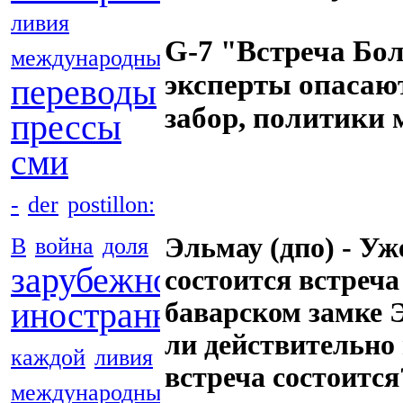
ливия
G-7 "Встреча Бо
международные
эксперты опасают
переводы
забор, политики 
прессы
сми
-
der
postillon:
Эльмау (дпо) - Уж
В
война
доля
зарубежной
состоится встреч
иностранных
баварском замке 
ли действительно 
каждой
ливия
встреча состоитс
международные