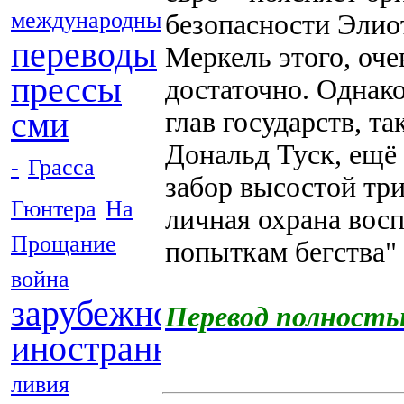
международные
безопасности Элио
переводы
Меркель этого, оче
прессы
достаточно. Однак
сми
глав государств, т
Дональд Туск, ещё
-
Грасса
забор высостой три
Гюнтера
На
личная охрана вос
Прощание
попыткам бегства"
война
зарубежной
Перевод полност
иностранных
ливия