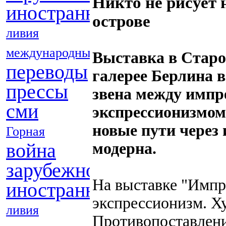
Никто не рисует 
иностранных
острове
ливия
международные
Выставка в Стар
переводы
галерее Берлина 
прессы
звена между импр
сми
экспрессионизмом
новые пути через
Горная
война
модерна.
зарубежной
На выставке "Импр
иностранных
экспрессионизм. Х
ливия
Противопоставлен