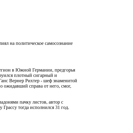
лиял на политическое самосознание
регион в Южной Германии, предгорья
труился плотный сигарный и
анс Вернер Рихтер - шеф знаменитой
 ожидавший справа от него, смог,
адонями пачку листов, автор с
 Грассу тогда исполнился 31 год.