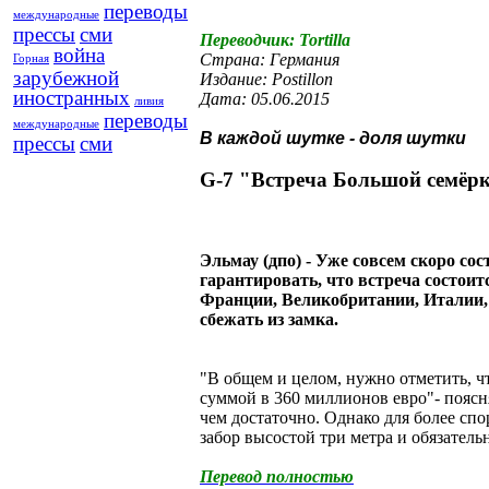
переводы
международные
прессы
сми
Переводчик: Tortilla
война
Страна: Германия
Горная
зарубежной
Издание: Postillon
иностранных
Дата: 05.06.2015
ливия
переводы
международные
В каждой шутке - доля шутки
прессы
сми
G-7 "Встреча Большой семёрки
Эльмау (дпо) - Уже совсем скоро со
гарантировать, что встреча состои
Франции, Великобритании, Италии,
сбежать из замка.
"В общем и целом, нужно отметить, ч
суммой в 360 миллионов евро"- поясн
чем достаточно. Однако для более спо
забор высостой три метра и обязател
Перевод полностью