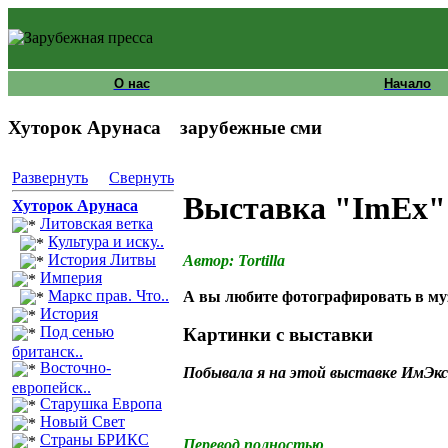
О нас
Начало
Хуторок Арунаса
зарубежные сми
Развернуть
Свернуть
Выставка "ImEx"
Хуторок Арунаса
Литовская ветка
Культура и иску..
История Литвы
Автор: Tortilla
Империя
Маркс прав. Что..
А вы любите фотографировать в му
История
Под сенью
Картинки с выставки
британск..
Восточно-
Побывала я на этой выставке ИмЭк
европейск..
Старушка Европа
Новый Свет
Страны БРИКС
Перевод полностью