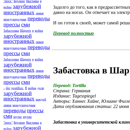
"imex"
Берлине
Выставка
в
зарубежной
Задолго до того, как в предрассветн
война
иностранных
давно на ногах. Он отвечает на элект
ливия
переводы
международные
И он готов к своей, может самой реш
прессы
сми
Забастовка
Шарите
в
война
Перевод полностью
зарубежной
иностранных
ливия
переводы
международные
прессы
сми
Забастовка
Шарите
в
война
зарубежной
Забастовка в Шар
иностранных
ливия
переводы
международные
прессы
сми
Перевод: Tortilla
-
der
postillon:
В
война
доля
Страна: Германия
зарубежной
Издание: Tagesspiegel
иностранных
каждой
Авторы: Ханнес Хайне, Юлиане Фигл
ливия
международные
Дата опубликования статьи: 22 июня
переводы
прессы
сми
шутке
шутки
Забастовка в университетской клин
"imex"
Берлине
Выставка
в
зарубежной
война