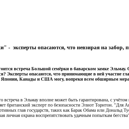
" - эксперты опасаются, что невзирая на забор, 
стоится встреча Большой семёрки в баварском замке Эльмау.
тся? Эксперты опасаются, что принимающие в ней участие гл
 Японии, Канады и США могу, вопреки всем обширным мера
то встреча в Эльмау вполне может быть гарантирована, с учётом
яет британский эксперт по безопасности Элиот Торнтон. "Для А
ртивных глав государств, таких как Барак Обама или Дональд Ту
ьная личная охрана воспрепятствовать удачным попыткам бегства