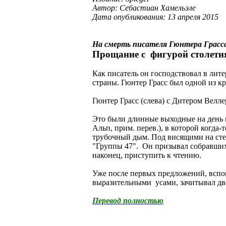
Автор: Себастиан Хамельэле
Дата опубликования: 13 апреля 2015
На смерть писателя Гюнтера Грасс
Прощание с фигурой столети
Как писатель он господствовал в лит
страны. Гюнтер Грасс был одной из 
Гюнтер Грасс (слева) с Дитером Велле
Это были длинные выходные на день в
Альп, прим. перев.), в которой когд
трубочный дым. Под висящими на сте
"Группы 47". Он призывал собравшихс
наконец, приступить к чтению.
Уже после первых предложений, вспом
выразительными усами, зачитывал две
Перевод полностью