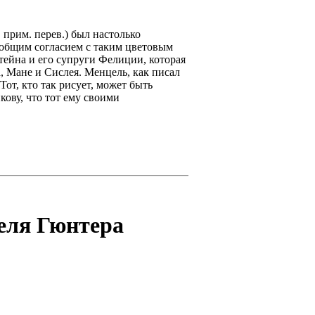
прим. перев.) был настолько
сеобщим согласием с таким цветовым
тейна и его супруги Фелиции, которая
, Мане и Сислея. Менцель, как писал
от, кто так рисует, может быть
кову, что тот ему своими
теля Гюнтера