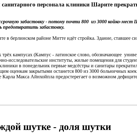
и санитарного персонала клиники Шарите прекрат
срочную забастовку - потому почти 800 из 3000 койко-мест
ь предотвратить забастовку.
е в берлинском районе Митте идёт стройка. Здание, ставшее с
ех трёх кампусах (Кампус - латинское слово, обозначающее уни
чно-исследовательские институты, жилые помещения для студент
й клиники в понедельник первые медсёстры и санитары прекратил
щим оценкам закрытыми останется 800 из 3000 больничных коек. 
е Карла Макса Айнхойпла предостерегает о возможном дефиците
каждой шутке - доля шутки