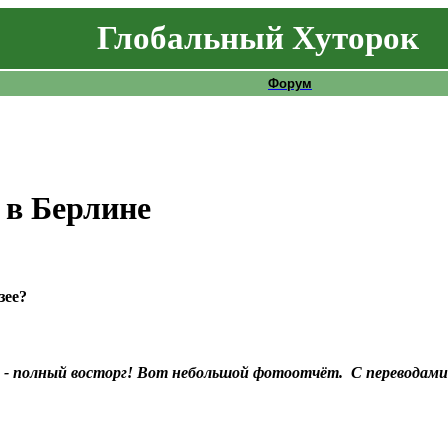
Глобальный Хуторок
Форум
 в Берлине
зее?
с - полный восторг! Вот небольшой фотоотчёт. С переводам