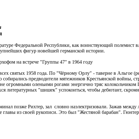
а
я
ературе Федеральной Республики, как воинствующий полемист в
крупнейших фигур новейшей германской истории.
рхофом на встрече "Группы 47" в 1964 году
сех святых 1958 года. По "Чёрному Орлу" - таверне в Альгое (
а-то собирались предводители мятежников Крестьянской войны, с
не огромными оленьими рогами энергично тряс колокольчиком Г
я литературных "шишек" успокоиться, чтобы дебютант, скромно
инал позже Рихтер, зал словно наэлектризовали. Зажав между л
 главы из своей рукописи. Это был "Жестяной барабан". Гюнтеру