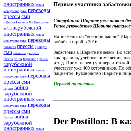
иностранных
Первые участники забастовк
ливия
переводы
международные
прессы
сми
Сотрудники Шарите уже начали бес
-
Грасса
Гюнтера
На
Прощание
Ранее руководство Шарите пыталос
зарубежной
война
иностранных
ливия
На знаменитой "коечной башне" Шарит
переводы
международные
войдёт в строй в 2016.
прессы
писателя
с
смерть
сми
Забастовка в Шарите началась. Во вс
столетия
фигурой
как правило, учебные помещения, нау
"Весна
45-го
Берлине"
в
война
и т. д. Прим. перев.) университетско
зарубежной
участвует уже 400 сотрудников. По об
иностранных
ливия
пациенты. Руководство Шарите в лиц
переводы
международные
прессы
сми
Перевод полностью
война
Горная
зарубежной
иностранных
ливия
переводы
международные
прессы
сми
война
Горная
Der Postillon: В 
зарубежной
иностранных
ливия