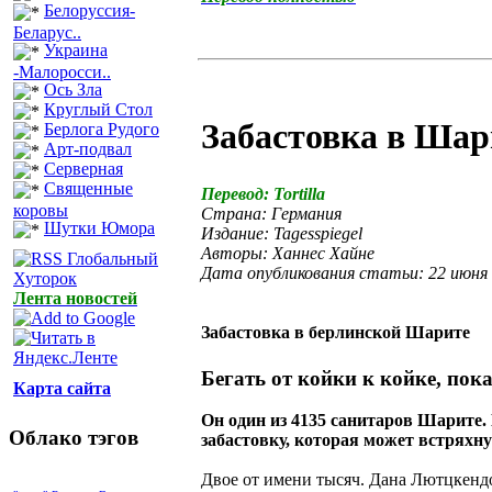
Белоруссия-
Беларус..
Украина
-Малоросси..
Ось Зла
Круглый Стол
Забастовка в Шар
Берлога Рудого
Арт-подвал
Серверная
Священные
Перевод: Tortilla
коровы
Страна: Германия
Шутки Юмора
Издание: Tagesspiegel
Авторы: Ханнес Хайне
Дата опубликования статьи: 22 июня
Лента новостей
Забастовка в берлинской Шарите
Бегать от койки к койке, пока
Карта сайта
Он один из 4135 санитаров Шарите.
Облако тэгов
забастовку, которая может встряхну
Двое от имени тысяч. Дана Лютцкендо