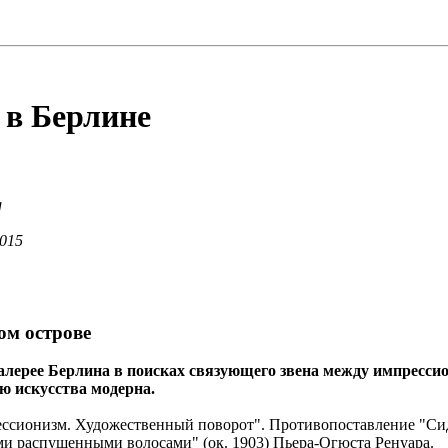
 в Берлине
g
2015
ом острове
лерее Берлина в поисках связующего звена между импрессио
ю искусства модерна.
ессионизм. Художественный поворот". Противопоставление "Сид
и распущенными волосами" (ок. 1903) Пьера-Огюста Ренуара.