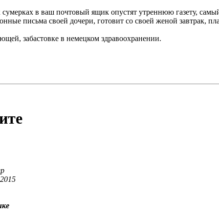
ых сумерках в ваш почтовый ящик опустят утреннюю газету, сам
ронные письма своей дочери, готовит со своей женой завтрак, пл
ающей, забастовке в немецком здравоохранении.
ите
ер
 2015
ике