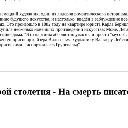
немецкий художник, один из лидеров романтического историзма, 
 виде будущего искусства, и настолько введён в заблуждение в
иях. Это произошло в 1882 году на квартире юриста Карла Бернш
 купила несколько новейших произведений искусства: Моне, Дега
озяйке дома: "Эти картины абсолютно ужасны и просто "мусор". Т
вестен приговор кайзера Вильгельма художнику Вальтеру Лейсти
рисовками "испортил весь Груневальд".
ой столетия - На смерть писа